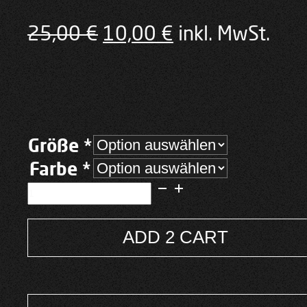
Ursprünglicher
Aktueller
25,00
€
10,00
€
inkl. MwSt.
Preis
Preis
war:
ist:
25,00 €
10,00 €.
Größe *
Farbe *
Darkside:
Shirt
Damen
Weiss
ADD 2 CART
Dark
Menge
Alternative: