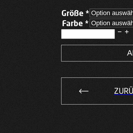
44,50 €
30
Größe *
Farbe *
Darkside:
Sneaker
Weiss
Menge
A
Alternative:
ZURÜ