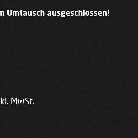
om Umtausch ausgeschlossen!
cher
tueller
kl. MwSt.
eis
: