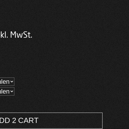
cher
tueller
kl. MwSt.
eis
:
,00 €.
DD 2 CART