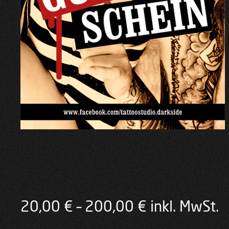
Preisspanne:
20,00
€
–
200,00
€
inkl. MwSt.
20,00 €