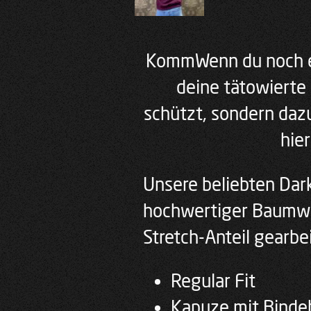
KommWenn du noch ei
deine tätowierte 
schützt, sondern daz
hier
Unsere beliebten Dar
hochwertiger Baumwo
Stretch-Anteil gearbei
Regular Fit
Kapuze mit Binde