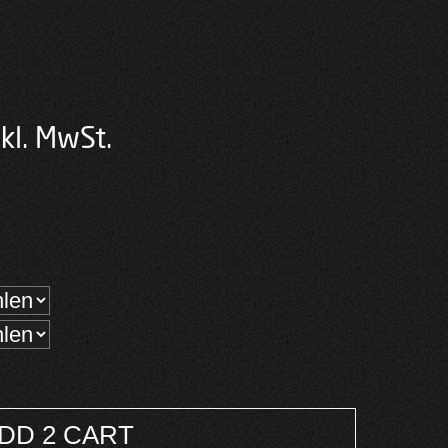
cher
tueller
kl. MwSt.
eis
:
,00 €.
DD 2 CART