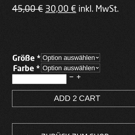
Ursprünglicher
Aktueller
45,00
€
30,00
€
inkl. MwSt.
Preis
Preis
war:
ist:
45,00 €
30,00 €.
Größe *
Farbe *
Darkside:Hoodie
Damen
Schwarz
DARK
ADD 2 CART
Menge
Alternative: