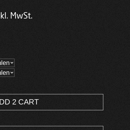
cher
tueller
kl. MwSt.
eis
:
,00 €.
DD 2 CART