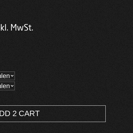
cher
tueller
kl. MwSt.
eis
:
,00 €.
DD 2 CART