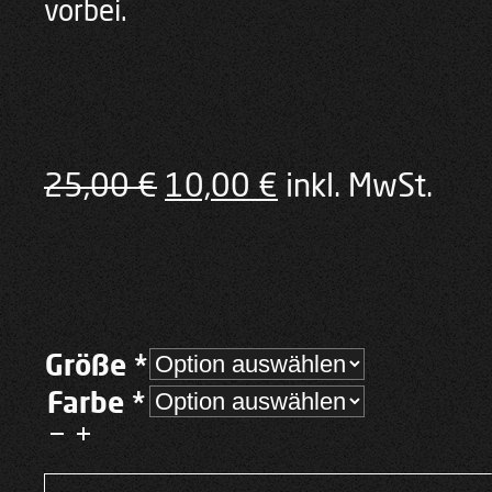
vorbei.
Ursprünglicher
Aktueller
25,00
€
10,00
€
inkl. MwSt.
Preis
Preis
war:
ist:
25,00 €
10,00 €.
Größe *
Farbe *
Darkside:Shirt
Herren
Weiß